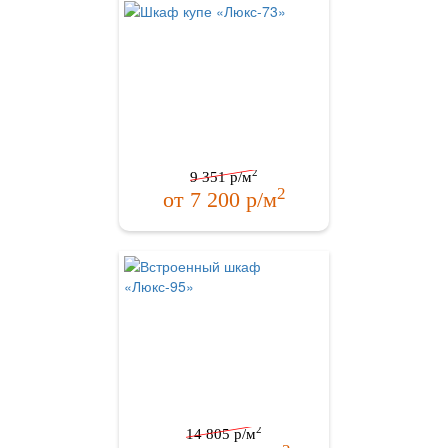
2
9 351
р/м
2
от
7 200
р/м
2
14 805
р/м