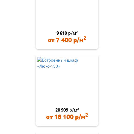
2
9 610
р/м
2
от
7 400
р/м
2
20 909
р/м
2
от
16 100
р/м