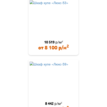
2
10 519
р/м
2
от
8 100
р/м
2
8 442
р/м