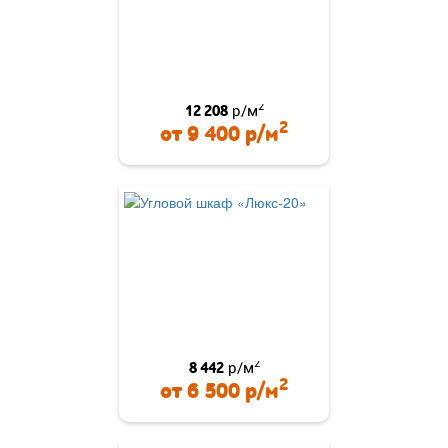
2
12 208
р/м
2
от
9 400
р/м
2
8 442
р/м
2
от
6 500
р/м