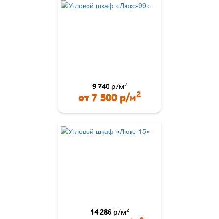
2
9 740
р/м
2
от
7 500
р/м
2
14 286
р/м