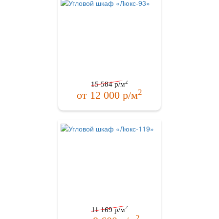
2
15 584
р/м
2
от
12 000
р/м
2
11 169
р/м
2