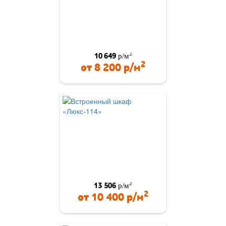
2
10 649
р/м
2
от
8 200
р/м
2
13 506
р/м
2
от
10 400
р/м