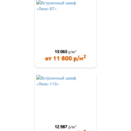
2
15 065
р/м
2
от
11 600
р/м
2
12 987
р/м