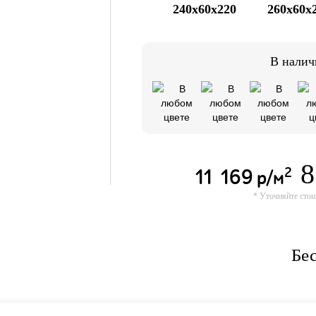
240x60x220
260x60x
В налич
8
11 169
2
р/м
* Уточняйте стои
Бес