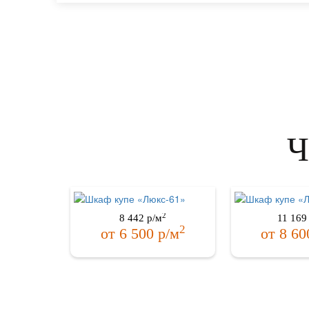
Ч
2
8 442
р/м
11 169
2
от
6 500
р/м
от
8 60