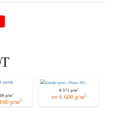
ЮТ
2
8 571
р/м
2
2
08
р/м
от
6 600
р/м
2
100
р/м