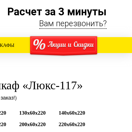
Расчет за 3 минуты
Вам перезвонить?
ШКАФЫ
каф «Люкс-117»
заказ!)
220
130x60x220
140x60x220
220
200x60x220
220x60x220