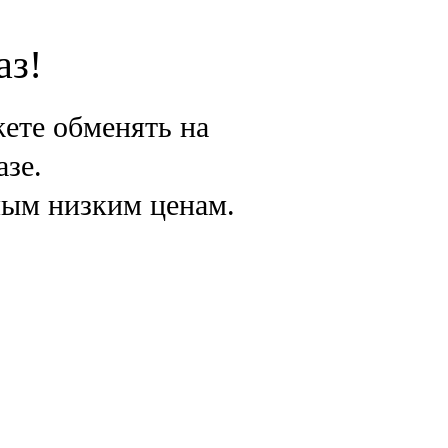
аз!
ете обменять на
азе.
мым низким ценам.