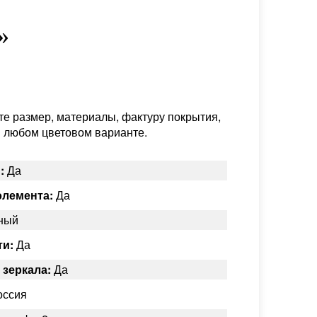
»
е размер, материалы, фактуру покрытия,
в любом цветовом варианте.
:
Да
элемента:
Да
ный
ти:
Да
 зеркала:
Да
ссия