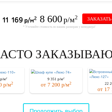
8 600
2
р/м
11 169
2
ЗАКАЗАТЬ
р/м
* Уточняйте стоимость по вашим размерам у менеджера!
АСТО ЗАКАЗЫВА
2
2
р/м
9 351
р/м
2
2
22 2
0
р/м
от
7 200
р/м
от
17 
Продолжить выбор