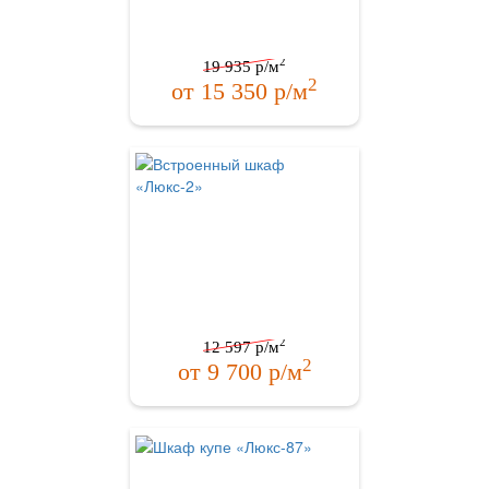
2
19 935
р/м
2
от
15 350
р/м
2
12 597
р/м
2
от
9 700
р/м