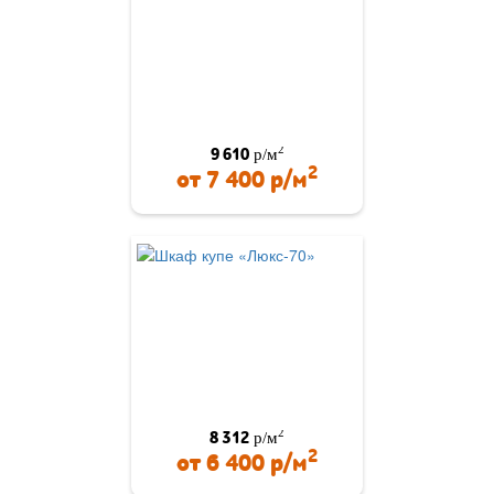
2
9 610
р/м
2
от
7 400
р/м
2
8 312
р/м
2
от
6 400
р/м