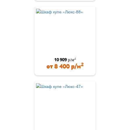
2
10 909
р/м
2
от
8 400
р/м